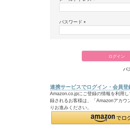
(
必
須
パスワード
)
(
必
須
)
ログイン
パ
連携サービスでログイン・会員登
Amazon.co.jpにご登録の情報を
録されるお客様は、「Amazonアカ
りお進みください。