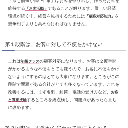
「最も価値が高い仕事」はお客を作り出し、作ったお客を
維持する
であることが解ります。厳しい経済
「お客活動」
環境が続く中、経営を維持するためには
を
「顧客対応能力」
競争相手よりも高めなければなりません。
第１段階は、お客に対して不便をかけない
これは
の顧客対応になります。お客は２度手間
初級クラス
がかかるような不便をとても嫌うので、お客に不便をかけ
ないようにするのはとても大事になります。ところがこの
段階で問題がある会社がとても多くなっています。これを
改善するには、まず名刺、封筒、電話の受け方など、
お客
するところを総点検し、問題点があったら直ち
と直接接触
に改めます。
第２段階は、お客から好かれて気に入られる