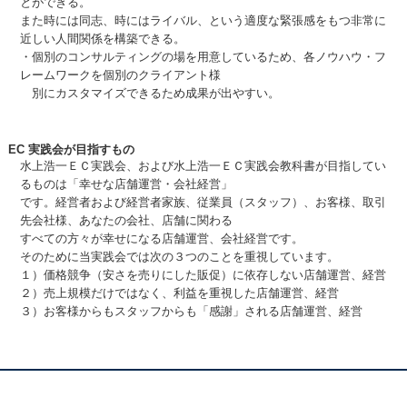
とができる。
また時には同志、時にはライバル、という適度な緊張感をもつ非常に
近しい人間関係を構築できる。
・個別のコンサルティングの場を用意しているため、各ノウハウ・フ
レームワークを個別のクライアント様
別にカスタマイズできるため成果が出やすい。
EC 実践会が目指すもの
水上浩一ＥＣ実践会、および水上浩一ＥＣ実践会教科書が目指してい
るものは「幸せな店舗運営・会社経営」
です。経営者および経営者家族、従業員（スタッフ）、お客様、取引
先会社様、あなたの会社、店舗に関わる
すべての方々が幸せになる店舗運営、会社経営です。
そのために当実践会では次の３つのことを重視しています。
１）価格競争（安さを売りにした販促）に依存しない店舗運営、経営
２）売上規模だけではなく、利益を重視した店舗運営、経営
３）お客様からもスタッフからも「感謝」される店舗運営、経営