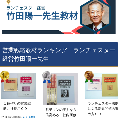
営業戦略教材ランキング ランチェスター
経営竹田陽一先生
１位作りの営業戦
ランチェスター法
略。社長用ＣＤ
による新規開拓の
営業マンの実力を３
め方ＣＤ
倍高める、社内研修
当店特別価格
¥
50,600