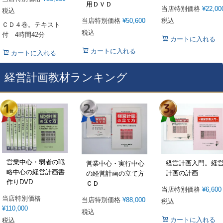
用ＤＶＤ
当店特別価格
¥
22,00
税込
税込
当店特別価格
¥
50,600
ＣＤ４巻。テキスト
税込
付 4時間42分
カートに入れる
カートに入れる
カートに入れる
経営計画教材ランキング
営業中心・弱者の戦
経営計画入門。経
営業中心・実行中心
略中心の経営計画書
計画の計画
の経営計画の立て方
作りDVD
ＣＤ
当店特別価格
¥
6,600
当店特別価格
当店特別価格
¥
88,000
税込
¥
110,000
税込
カートに入れる
税込