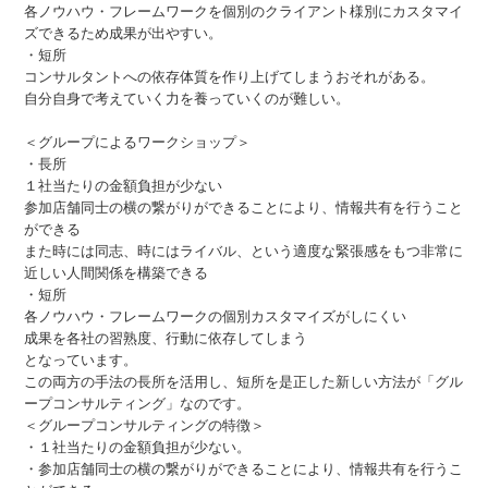
各ノウハウ・フレームワークを個別のクライアント様別にカスタマイ
ズできるため成果が出やすい。
・短所
コンサルタントへの依存体質を作り上げてしまうおそれがある。
自分自身で考えていく力を養っていくのが難しい。
＜グループによるワークショップ＞
・長所
１社当たりの金額負担が少ない
参加店舗同士の横の繋がりができることにより、情報共有を行うこと
ができる
また時には同志、時にはライバル、という適度な緊張感をもつ非常に
近しい人間関係を構築できる
・短所
各ノウハウ・フレームワークの個別カスタマイズがしにくい
成果を各社の習熟度、行動に依存してしまう
となっています。
この両方の手法の長所を活用し、短所を是正した新しい方法が「グル
ープコンサルティング」なのです。
＜グループコンサルティングの特徴＞
・１社当たりの金額負担が少ない。
・参加店舗同士の横の繋がりができることにより、情報共有を行うこ