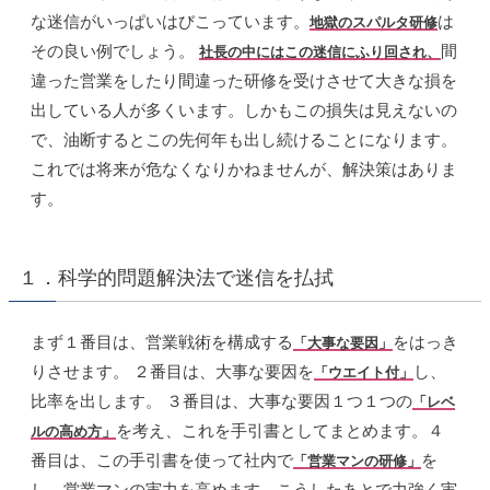
な迷信がいっぱいはびこっています。
は
地獄のスパルタ研修
その良い例でしょう。
間
社長の中にはこの迷信にふり回され、
違った営業をしたり間違った研修を受けさせて大きな損を
出している人が多くいます。しかもこの損失は見えないの
で、油断するとこの先何年も出し続けることになります。
これでは将来が危なくなりかねませんが、解決策はありま
す。
１．科学的問題解決法で迷信を払拭
まず１番目は、営業戦術を構成する
をはっき
「大事な要因」
りさせます。 ２番目は、大事な要因を
し、
「ウエイト付」
比率を出します。 ３番目は、大事な要因１つ１つの
「レベ
を考え、これを手引書としてまとめます。４
ルの高め方」
番目は、この手引書を使って社内で
を
「営業マンの研修」
し、営業マンの実力を高めます。こうしたあとで力強く実