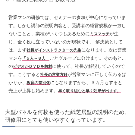
営業マンの研修では、セミナーの参加が中心になっていま
す。しかし講師の説明内容と、受講者の経営規模が一致し
ないことと、業種がいくつもあるために
が生
ミスマッチ
じ、全く役に立っていないのが現状です。 解決策として
は、まず
になります。次は営業
社長がインストラクターの先生
マンを
ごとグループに分けます。そのあとこ
「５人～８人」
の
に使って、社長が解説していくので
ビデオかＤＶＤを教材
す。こうすると
が営業マンに正しく伝わるば
社長の営業方針
かりか、
にもなりますから、３カ月もすると
教育の差別化
売上が上昇し始めます。
早く取り組むと早く効果が出ます。
大型パネルを何枚も使った紙芝居型の説明のため、
研修用にとても使いやすくなっています。