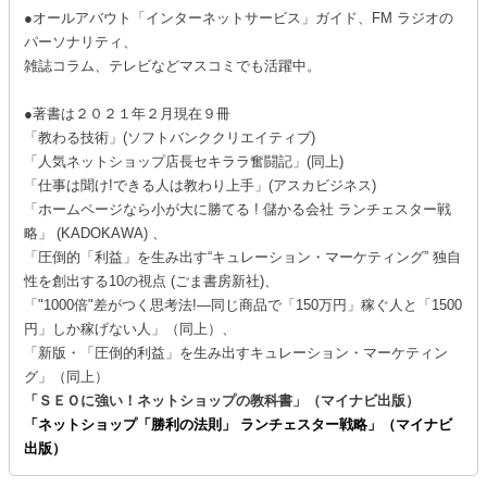
●オールアバウト「インターネットサービス」ガイド、FM ラジオの
パーソナリティ、
雑誌コラム、テレビなどマスコミでも活躍中。
●著書は２０２１年２月現在９冊
「教わる技術」(ソフトバンククリエイティブ)
「人気ネットショップ店長セキララ奮闘記」(同上)
「仕事は聞け!できる人は教わり上手」(アスカビジネス)
「ホームページなら小が大に勝てる ! 儲かる会社 ランチェスター戦
略」 (KADOKAWA) 、
「圧倒的「利益」を生み出す“キュレーション・マーケティング” 独自
性を創出する10の視点 (ごま書房新社)、
「"1000倍"差がつく思考法!―同じ商品で「150万円」稼ぐ人と「1500
円」しか稼げない人」（同上）、
「新版・「圧倒的利益」を生み出すキュレーション・マーケティン
グ」（同上）
「ＳＥＯに強い！ネットショップの教科書」（マイナビ出版）
「ネットショップ「勝利の法則」 ランチェスター戦略」（マイナビ
出版）