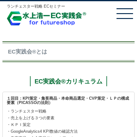
ランチェスター戦略 ECセミナー
MENU
EC実践会®とは
EC実践会®カリキュラム
１回目：KPI策定・集客商品・本命商品選定・CVP策定・ＬＰの構成
要素（PICASSOの法則）
・ランチェスター戦略
・売上を上げる３つの要素
・ＫＰＩ策定
・GoogleAnalytics4 KPI数値の確認方法