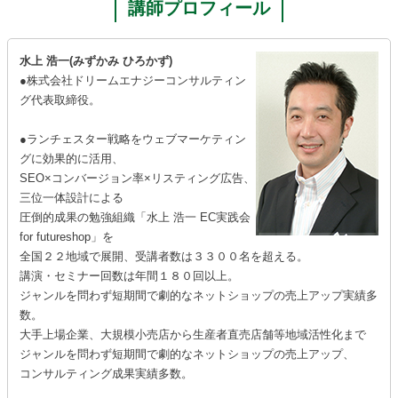
講師プロフィール
水上 浩一(みずかみ ひろかず)
●株式会社ドリームエナジーコンサルティン
グ代表取締役。
●ランチェスター戦略をウェブマーケティン
グに効果的に活用、
SEO×コンバージョン率×リスティング広告、
三位一体設計による
圧倒的成果の勉強組織「水上 浩一 EC実践会
for futureshop」を
全国２２地域で展開、受講者数は３３００名を超える。
講演・セミナー回数は年間１８０回以上。
ジャンルを問わず短期間で劇的なネットショップの売上アップ実績多
数。
大手上場企業、大規模小売店から生産者直売店舗等地域活性化まで
ジャンルを問わず短期間で劇的なネットショップの売上アップ、
コンサルティング成果実績多数。