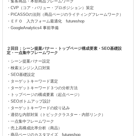
・集客商品・本命商品フレームワーク
・CVP（コア・バリュー・プロポジション）策定
・PICASSOの法則（商品ページのライティングフレームワーク）
・ＥＦＯ 入力フォーム最適化 futureshop
・GoogleAnalytics4 事前準備
２回目：シーン提案バナー・トップページ構成要素・SEO基礎設
定・一点集中フレームワーク
・シーン提案バナー設定
・検索エンジン入口対策
・SEO基礎設定
・ターゲットキーワード選定
・ターゲットキーワード３つの分析方法
・トップページの構成要素（起点ページ）
・SEOボトムアップ設計
・ターゲットキーワードの絞り込み
・適切な内部対策（トピッククラスター・内部リンク）
・一点集中フレームワーク
・売上高構成比率分析（商品）
・商品ページのカスタマイズ futureshop