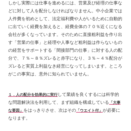
しかし実際には仕事を進めるには、営業及び経理の仕事な
どに対して人を配分しなければなりません。中小企業では
人件費を初めとして、法定福利費や人がいるために自動的
に出ていく経費を加えると、経費全体の７０％近くになる
会社が多くなっています。そのために直接粗利益を作り出
す「営業の仕事」と経理や人事など粗利益は作らないもの
の経営をサポートする「間接部門の仕事」に対する人の配
分で、７％～８％ズレると赤字になり、３％～４％配分が
ズレると実質上利益なき経営になってしまいます。ところ
がこの事実は、意外に知られていません。
して業績を良くするには科学的
１．人の配分を効果的に実行
な問題解決法を利用して、まず組織を構成している
「大事
をはっきりさせ、次はその
が必要に
な要因」
「ウエイト付」
なります。