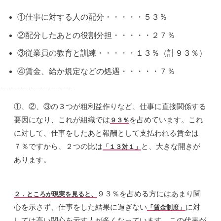
①仕事に対する人の配分・・・・・５３％
②配分したあとの役割分担・・・・・２７％
③従業員の教育と訓練・・・・・１３％（計９３％）
④賃金、給か規定などの処遇・・・・・７％
①、②、③の３つが粗利益作りなど、仕事に直接関係する
要因になり、これが組織では
を占めています。これ
９３％
に対して、仕事をしたあと報酬として支払われる賃金は
７％ですから、２つの比は
と、大きな開きが
「１３対１」
あります。
９３％を占める方にはあまり関
２．ところが現実を見ると、
心を示さず、仕事をした結果に過ぎない
に対
「賃金制度」
しては高い関心を示す人が多くなっています。この代表が