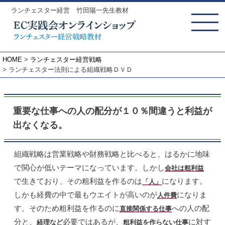
ランチェスター経営 竹田陽一先生教材
MENU
HOME
ランチェスター経営戦略
ランチェスター法則による組織戦略ＤＶＤ
重要な仕事への人の配分が１０％間違うと利益が
出なくなる。
組織戦略は営業戦略や財務戦略と比べると、はるかに地味
で関心が低いテーマになっています。しかし
会社は粗利益
で生きており、その粗利益を作るのは
になります。
「人」
しかも経費の中で最もウエイトが高いのが
になりま
人件費
す。そのため粗利益を作るのに
への人の配
直接関係する仕事
分と、
必要ではあるが、
に対す
経理など
粗利益を作らない仕事