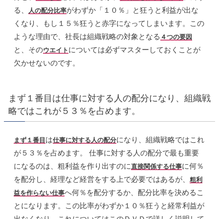
る、
がわずか「１０％」と狂うと利益が出な
人の配分比率
くなり、もし１５％狂うと赤字になってしまいます。この
ような理由で、社長は組織戦略の対象となる
４つの要因
と、その
については必ずマスターしておくことが
ウエイト
欠かせないのです。
まず１番目は仕事に対する人の配分になり、組織戦
略ではこれが５３％を占めます。
は
になり、組織戦略ではこれ
まず１番目
仕事に対する人の配分
が５３％を占めます。 仕事に対する人の配分で最も重要
になるのは、粗利益を作り出すのに
に何％
直接関係する仕事
を配分し、経理など経営をする上で必要ではあるが、
粗利
へ何％を配分するか、配分比率を決めるこ
益を作らない仕事
とになります。この比率がわずか１０％狂うと経常利益が
出なくなり、これについてはこのＤＶＤで詳しく説明して