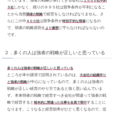
っています。強者の戦略が実行できる会社は
１０００社中約
しかなく、残りの９９５社は競争条件が不利になるこ
５社
とから当然
で経営をしなければなりません。さ
弱者の戦略
らにこの中
は競争条件が
になるの
４００社
特別不利な弱者
で、弱者の戦略原則を
に守らなければならないの
より厳密
です。
２．多くの人は強者の戦略が正しいと思っている
多くの人は強者の戦略が正しいと思っている
ところが本や講演で説明されているのは、
大会社の組織作り
が中心になっているので、多くの人は強者の
と強者の戦略
戦略が正しい経営のやり方であると強く思い込んでいま
す。本来弱者の戦略で経営すべき会社が間違って強者の戦
略で経営すると
することに
根本的に間違った仕事を全員で実行
なります。こうなると経営効率がひどく悪くなるので、従