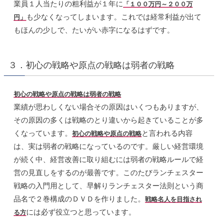
業員１人当たりの粗利益が１年に
「１００万円～２００万
も少なくなってしまいます。これでは経常利益が出て
円」
もほんの少しで、たいがい赤字になるはずです。
３．初心の戦略や原点の戦略は弱者の戦略
初心の戦略や原点の戦略は弱者の戦略
業績が思わしくない場合その原因はいくつもありますが、
その原因の多くは戦略のとり違いから起きていることが多
くなっています。
と言われる内容
初心の戦略や原点の戦略
は、実は弱者の戦略になっているのです。厳しい経営環境
が続く中、経営改善に取り組むには弱者の戦略ルールで経
営の見直しをするのが最善です。このたびランチェスター
戦略の入門用として、早解りランチェスター法則という商
品名で２巻構成のＤＶＤを作りました。
戦略名人を目指され
には必ず役立つと思っています。
る方