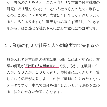
かし将来のことを考え、ここら当たりで本気で経営戦略の
研究に取り組んでみたい、という社長さんのために制作し
たのがこのＣＤ－Ｒです。内容は辛口でしかもグサッとく
るところもありますが、事実を包み隠さず説明していきま
すから、経営熱心な社長さんには必ず役に立つはずです。
１．業績の何％が社長１人の戦略実力で決まるか
身を入れて経営戦略の研究に取り組むにはまず初めに、業
績の何割が
で決まるか、従業員１０
「社長１人の戦略実力」
人迄、３０人迄、１００人迄と、規模別にはっきりと計算
しておく必要があります。これは従業員に知られたくない
データですが、本気で自分を強くしたいという決心を固め
るには欠かせない作業になります。