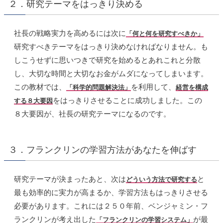
２．研究テーマをはっきり決める
社長の戦略実力を高めるには次に
「何と何を研究すべきか」
研究すべきテーマをはっきり決めなければなりません。も
しこうせずに思いつきで研究を始めるとあれこれと分散
し、大切な時間と大切なお金がムダになってしまいます。
この教材では、
を利用して、
「科学的問題解決法」
経営を構成
をはっきりさせることに成功しました。この
する８大要因
８大要因が、社長の研究テーマになるのです。
３．フランクリンの学習方法があなたを伸ばす
研究テーマが決まったあと、次は
と
どういう方法で研究する
最も効率的に実力が高まるか、学習方法もはっきりさせる
必要があります。これには２５０年前、ベンジャミン・フ
ランクリンが考え出した
が最
「フランクリンの学習システム」