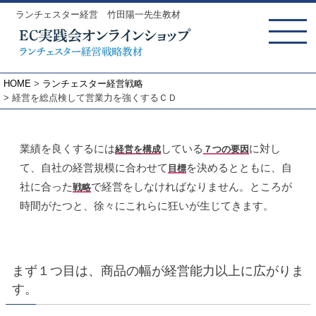
ランチェスター経営 竹田陽一先生教材
MENU
HOME
ランチェスター経営戦略
経営を総点検して営業力を強くするＣＤ
業績を良くするには
している
に対し
経営を構成
７つの要因
て、自社の経営規模に合わせて
を決めるとともに、自
目標
社に合った
で経営をしなければなりません。ところが
戦略
時間がたつと、徐々にこれらに狂いが生じてきます。
まず１つ目は、商品の幅が経営能力以上に広がりま
す。